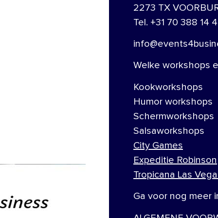
2273 TX VOORBU
Tel. +31 70 388 14 4
info@events4busine
Welke workshops en
Kookworkshops
Humor workshops
Schermworkshops
Salsaworkshops
City Games
Expeditie Robinson
Tropicana Las Vega
Ga voor nog meer i
ALGEMENE VOORW