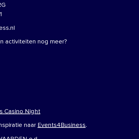
RG
1
ss.nl
 activiteiten nog meer?
s Casino Night
nspiratie naar
Events4Business
.
AARDEN e.d.