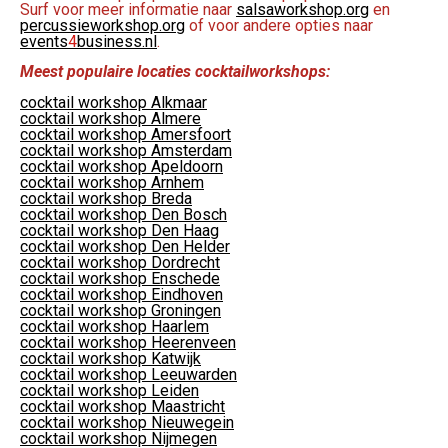
Surf voor meer informatie naar
salsaworkshop.org
en
percussieworkshop.org
of voor andere opties naar
events
4
business.nl
.
Meest populaire locaties cocktailworkshops:
cocktail workshop Alkmaar
cocktail workshop Almere
cocktail workshop Amersfoort
cocktail workshop Amsterdam
cocktail workshop Apeldoorn
cocktail workshop Arnhem
cocktail workshop Breda
cocktail workshop Den Bosch
cocktail workshop Den Haag
cocktail workshop Den Helder
cocktail workshop Dordrecht
cocktail workshop Enschede
cocktail workshop Eindhoven
cocktail workshop Groningen
cocktail workshop Haarlem
cocktail workshop Heerenveen
cocktail workshop Katwijk
cocktail workshop Leeuwarden
cocktail workshop Leiden
cocktail workshop Maastricht
cocktail workshop Nieuwegein
cocktail workshop Nijmegen