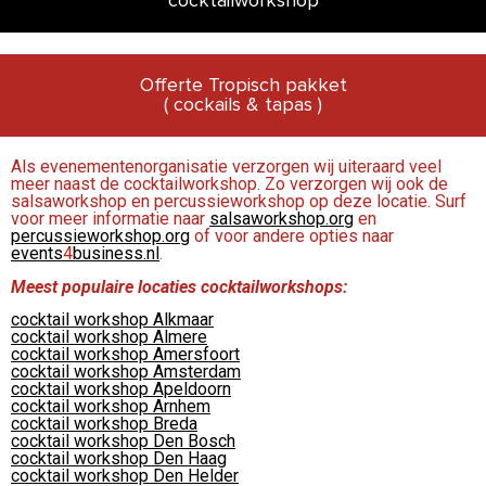
cocktailworkshop
Offerte Tropisch pakket
( cockails & tapas )
Als evenementenorganisatie verzorgen wij uiteraard veel
meer naast de cocktailworkshop. Zo verzorgen wij ook de
salsaworkshop en percussieworkshop op deze locatie. Surf
voor meer informatie naar
salsaworkshop.org
en
percussieworkshop.org
of voor andere opties naar
events
4
business.nl
.
Meest populaire locaties cocktailworkshops:
cocktail workshop Alkmaar
cocktail workshop Almere
cocktail workshop Amersfoort
cocktail workshop Amsterdam
cocktail workshop Apeldoorn
cocktail workshop Arnhem
cocktail workshop Breda
cocktail workshop Den Bosch
cocktail workshop Den Haag
cocktail workshop Den Helder