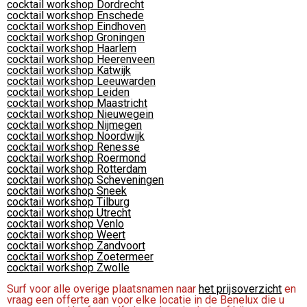
cocktail workshop Dordrecht
cocktail workshop Enschede
cocktail workshop Eindhoven
cocktail workshop Groningen
cocktail workshop Haarlem
cocktail workshop Heerenveen
cocktail workshop Katwijk
cocktail workshop Leeuwarden
cocktail workshop Leiden
cocktail workshop Maastricht
cocktail workshop Nieuwegein
cocktail workshop Nijmegen
cocktail workshop Noordwijk
cocktail workshop Renesse
cocktail workshop Roermond
cocktail workshop Rotterdam
cocktail workshop Scheveningen
cocktail workshop Sneek
cocktail workshop Tilburg
cocktail workshop Utrecht
cocktail workshop Venlo
cocktail workshop Weert
cocktail workshop Zandvoort
cocktail workshop Zoetermeer
cocktail workshop Zwolle
Surf voor alle overige plaatsnamen naar
het prijsoverzicht
en
vraag een offerte aan voor elke locatie in de Benelux die u