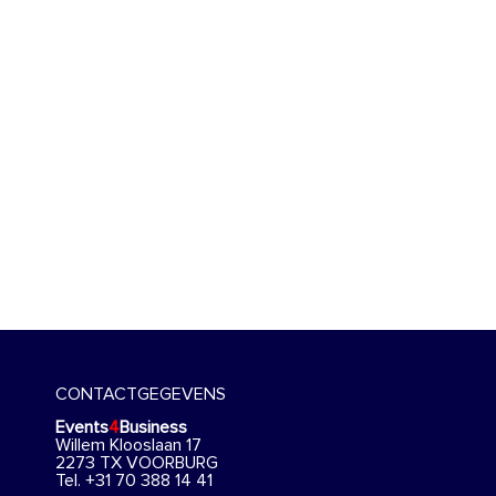
CONTACTGEGEVENS
Events
4
Business
Willem Klooslaan 17
2273 TX VOORBURG
Tel. +31 70 388 14 41