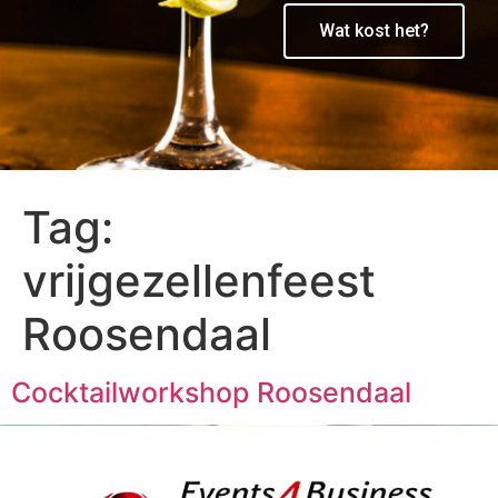
Wat kost het?
Tag:
vrijgezellenfeest
Roosendaal
Cocktailworkshop Roosendaal