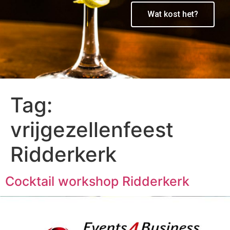
Wat kost het?
Tag:
vrijgezellenfeest
Ridderkerk
Cocktail workshop Ridderkerk