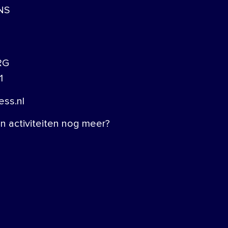
NS
RG
1
ss.nl
 activiteiten nog meer?