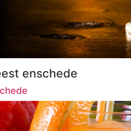
feest enschede
schede