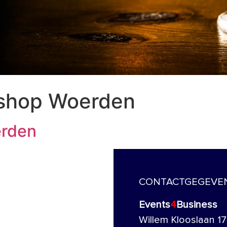
kshop Woerden
erden
CONTACTGEGEVE
Events
4
Business
Willem Klooslaan 17