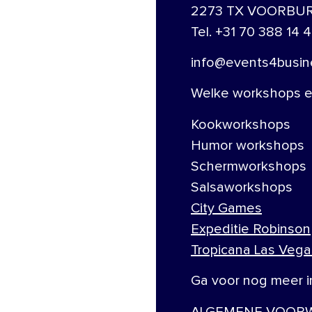
2273 TX VOORBU
Tel. +31 70 388 14 4
info@events4busine
Welke workshops en
Kookworkshops
Humor workshops
Schermworkshops
Salsaworkshops
City Games
Expeditie Robinson
Tropicana Las Vega
Ga voor nog meer i
ALGEMENE VOORW