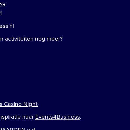
RG
1
ss.nl
 activiteiten nog meer?
s Casino Night
nspiratie naar
Events4Business
.
AARDEN e.d.