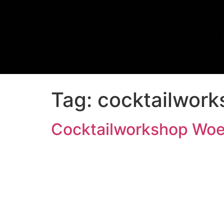
Tag:
cocktailwor
Cocktailworkshop Wo