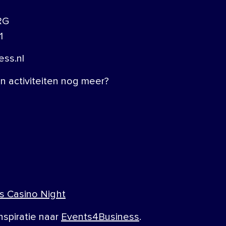
RG
1
ss.nl
 activiteiten nog meer?
s Casino Night
nspiratie naar
Events4Business
.