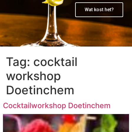
Wat kost het?
Tag:
cocktail
workshop
Doetinchem
Cocktailworkshop Doetinchem