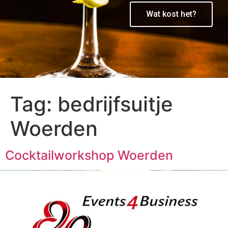
Wat kost het?
Tag:
bedrijfsuitje
Woerden
Cocktailworkshop Woerden