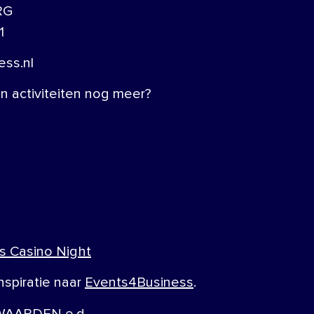
RG
1
ss.nl
 activiteiten nog meer?
s Casino Night
nspiratie naar
Events4Business
.
AARDEN e.d.