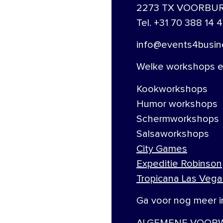
2273 TX VOORBU
Tel. +31 70 388 14 4
info@events4busine
Welke workshops en
Kookworkshops
Humor workshops
Schermworkshops
Salsaworkshops
City Games
Expeditie Robinson
Tropicana Las Vega
Ga voor nog meer i
ALGEMENE VOORW