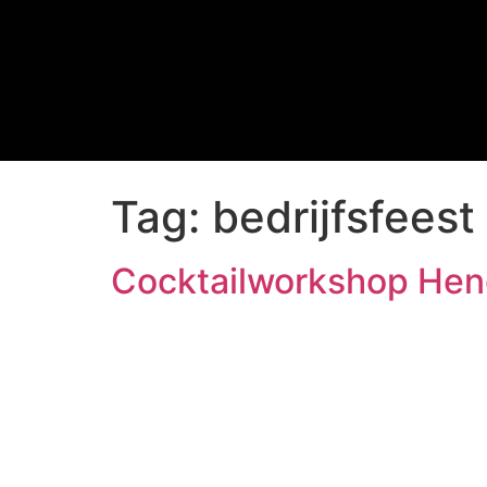
Tag:
bedrijfsfees
Cocktailworkshop Hen