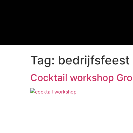
Tag:
bedrijfsfees
Cocktail workshop Gr