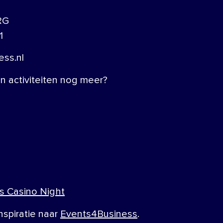
RG
1
ss.nl
 activiteiten nog meer?
s Casino Night
nspiratie naar
Events4Business
.