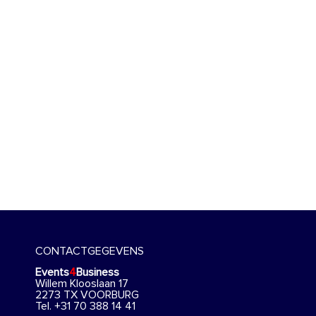
CONTACTGEGEVENS
Events
4
Business
Willem Klooslaan 17
2273 TX VOORBURG
Tel. +31 70 388 14 41