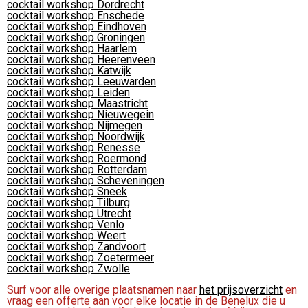
cocktail workshop Dordrecht
cocktail workshop Enschede
cocktail workshop Eindhoven
cocktail workshop Groningen
cocktail workshop Haarlem
cocktail workshop Heerenveen
cocktail workshop Katwijk
cocktail workshop Leeuwarden
cocktail workshop Leiden
cocktail workshop Maastricht
cocktail workshop Nieuwegein
cocktail workshop Nijmegen
cocktail workshop Noordwijk
cocktail workshop Renesse
cocktail workshop Roermond
cocktail workshop Rotterdam
cocktail workshop Scheveningen
cocktail workshop Sneek
cocktail workshop Tilburg
cocktail workshop Utrecht
cocktail workshop Venlo
cocktail workshop Weert
cocktail workshop Zandvoort
cocktail workshop Zoetermeer
cocktail workshop Zwolle
Surf voor alle overige plaatsnamen naar
het prijsoverzicht
en
vraag een offerte aan voor elke locatie in de Benelux die u