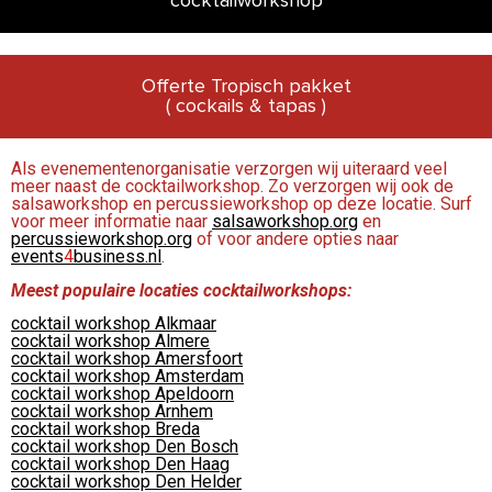
cocktailworkshop
Offerte Tropisch pakket
( cockails & tapas )
Als evenementenorganisatie verzorgen wij uiteraard veel
meer naast de cocktailworkshop. Zo verzorgen wij ook de
salsaworkshop en percussieworkshop op deze locatie. Surf
voor meer informatie naar
salsaworkshop.org
en
percussieworkshop.org
of voor andere opties naar
events
4
business.nl
.
Meest populaire locaties cocktailworkshops:
cocktail workshop Alkmaar
cocktail workshop Almere
cocktail workshop Amersfoort
cocktail workshop Amsterdam
cocktail workshop Apeldoorn
cocktail workshop Arnhem
cocktail workshop Breda
cocktail workshop Den Bosch
cocktail workshop Den Haag
cocktail workshop Den Helder