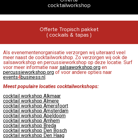
Offerte
cocktailworkshop
Offerte Tropisch pakket
( cockails & tapas )
Als evenementenorganisatie verzorgen wij uiteraard veel
meer naast de cocktailworkshop. Zo verzorgen wij ook de
salsaworkshop en percussieworkshop op deze locatie. Surf
voor meer informatie naar
salsaworkshop.org
en
percussieworkshop.org
of voor andere opties naar
events
4
business.nl
.
Meest populaire locaties cocktailworkshops:
cocktail workshop Alkmaar
cocktail workshop Almere
cocktail workshop Amersfoort
cocktail workshop Amsterdam
cocktail workshop Apeldoorn
cocktail workshop Arnhem
cocktail workshop Breda
cocktail workshop Den Bosch
cocktail workshop Den Haag