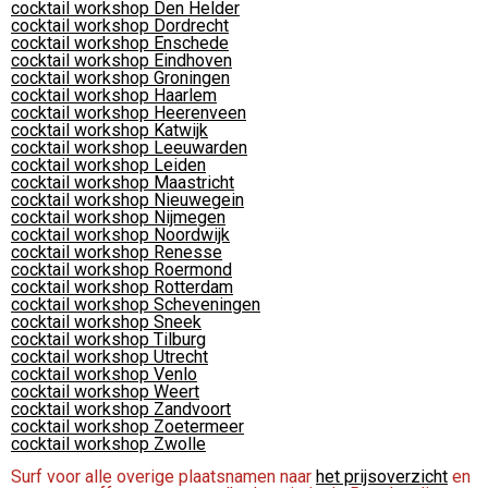
cocktail workshop Den Helder
cocktail workshop Dordrecht
cocktail workshop Enschede
cocktail workshop Eindhoven
cocktail workshop Groningen
cocktail workshop Haarlem
cocktail workshop Heerenveen
cocktail workshop Katwijk
cocktail workshop Leeuwarden
cocktail workshop Leiden
cocktail workshop Maastricht
cocktail workshop Nieuwegein
cocktail workshop Nijmegen
cocktail workshop Noordwijk
cocktail workshop Renesse
cocktail workshop Roermond
cocktail workshop Rotterdam
cocktail workshop Scheveningen
cocktail workshop Sneek
cocktail workshop Tilburg
cocktail workshop Utrecht
cocktail workshop Venlo
cocktail workshop Weert
cocktail workshop Zandvoort
cocktail workshop Zoetermeer
cocktail workshop Zwolle
Surf voor alle overige plaatsnamen naar
het prijsoverzicht
en