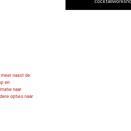
cocktailworksh
l meer naast de
op en
rmatie naar
dere opties naar