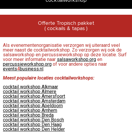
cocktailworkshop
Offerte Tropisch pakket
( cockails & tapas )
Als evenementenorganisatie verzorgen wij uiteraard veel
meer naast de cocktailworkshop. Zo verzorgen wij ook de
salsaworkshop en percussieworkshop op deze locatie. Surf
voor meer informatie naar
salsaworkshop.org
en
percussieworkshop.org
of voor andere opties naar
events
4
business.nl
.
Meest populaire locaties cocktailworkshops:
cocktail workshop Alkmaar
cocktail workshop Almere
cocktail workshop Amersfoort
cocktail workshop Amsterdam
cocktail workshop Apeldoorn
cocktail workshop Arnhem
cocktail workshop Breda
cocktail workshop Den Bosch
cocktail workshop Den Haag
cocktail workshop Den Helder