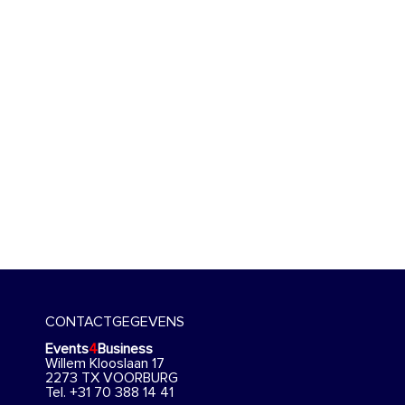
CONTACTGEGEVENS
Events
4
Business
Willem Klooslaan 17
2273 TX VOORBURG
Tel. +31 70 388 14 41