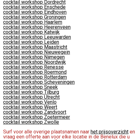
cocktail workshop Dordrecht
cocktail workshop Enschede
cocktail workshop Eindhoven
cocktail workshop Groningen
cocktail workshop Haarlem
cocktail workshop Heerenveen
cocktail workshop Katwijk
cocktail workshop Leeuwarden
cocktail workshop Leiden
cocktail workshop Maastricht
cocktail workshop Nieuwegein
cocktail workshop Nijmegen
cocktail workshop Noordwijk
cocktail workshop Renesse
cocktail workshop Roermond
cocktail workshop Rotterdam
cocktail workshop Scheveningen
cocktail workshop Sneek
cocktail workshop Tilburg
cocktail workshop Utrecht
cocktail workshop Venlo
cocktail workshop Weert
cocktail workshop Zandvoort
cocktail workshop Zoetermeer
cocktail workshop Zwolle
Surf voor alle overige plaatsnamen naar
het prijsoverzicht
en
vraag een offerte aan voor elke locatie in de Benelux die u