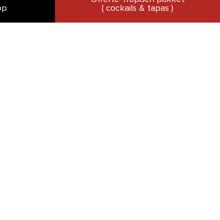
op
( cockails & tapas )