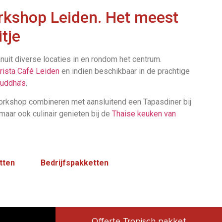
rkshop Leiden. Het meest
tje
uit diverse locaties in en rondom het centrum.
rista Café Leiden
en indien beschikbaar in de prachtige
Buddha’s
.
orkshop combineren met aansluitend een Tapasdiner bij
 maar ook culinair genieten bij de
Thaise keuken van
tten
Bedrijfspakketten
Offerte Tropisch pakket