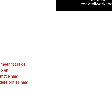
cocktailworksh
l meer naast de
op en
rmatie naar
dere opties naar