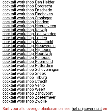
cocktail workshop Den Helder
cocktail workshop Dordrecht
cocktail workshop Enschede
cocktail workshop Eindhoven
cocktail workshop Groningen
cocktail workshop Haarlem
cocktail workshop Heerenveen
cocktail workshop Katwijk
cocktail workshop Leeuwarden
cocktail workshop Leiden
cocktail workshop Maastricht
cocktail workshop Nieuwegein
cocktail workshop Nijmegen
cocktail workshop Noordwijk
cocktail workshop Renesse
cocktail workshop Roermond
cocktail workshop Rotterdam
cocktail workshop Scheveningen
cocktail workshop Sneek
cocktail workshop Tilburg
cocktail workshop Utrecht
cocktail workshop Venlo
cocktail workshop Weert
cocktail workshop Zandvoort
cocktail workshop Zoetermeer
cocktail workshop Zwolle
Surf voor alle overige plaatsnamen naar
het prijsoverzicht
en