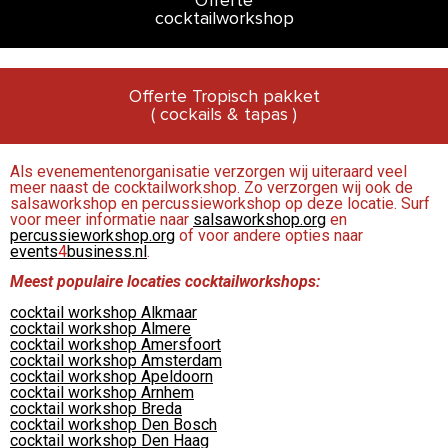
Offerte
cocktailworkshop
Offerte Tropisch pakket
( cockails & tapas )
Als evenementenorganisatie verzorgen wij uiteraard veel
meer naast de cocktailworkshop. Zo verzorgen wij ook de
salsaworkshop en percussieworkshop op deze locatie. Surf
voor meer informatie naar
salsaworkshop.org
en
percussieworkshop.org
of voor andere opties naar
events
4
business.nl
.
Meest populaire locaties cocktailworkshops:
cocktail workshop Alkmaar
cocktail workshop Almere
cocktail workshop Amersfoort
cocktail workshop Amsterdam
cocktail workshop Apeldoorn
cocktail workshop Arnhem
cocktail workshop Breda
cocktail workshop Den Bosch
cocktail workshop Den Haag