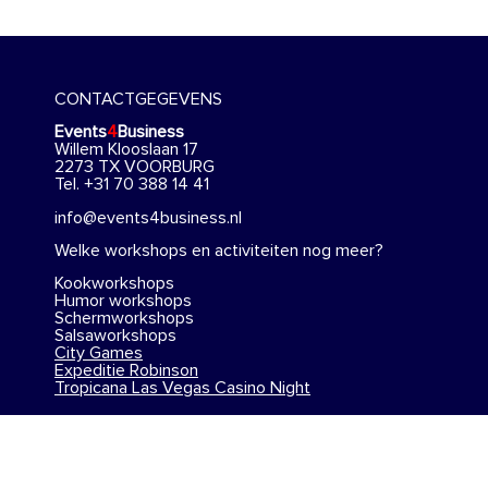
CONTACTGEGEVENS
Events
4
Business
Willem Klooslaan 17
2273 TX VOORBURG
Tel. +31 70 388 14 41
info@events4business.nl
Welke workshops en activiteiten nog meer?
Kookworkshops
Humor workshops
Schermworkshops
Salsaworkshops
City Games
Expeditie Robinson
Tropicana Las Vegas Casino Night
Ga voor nog meer inspiratie naar
Events4Business
.
ALGEMENE VOORWAARDEN e.d.