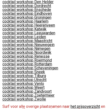
cocktail workshop Den Helder
cocktail workshop Dordrecht
cocktail workshop Enschede
cocktail workshop Eindhoven
cocktail workshop Groningen
cocktail workshop Haarlem
cocktail workshop Heerenveen
cocktail workshop Katwijk
cocktail workshop Leeuwarden
cocktail workshop Leiden
cocktail workshop Maastricht
cocktail workshop Nieuwegein
cocktail workshop Nijmegen
cocktail workshop Noordwijk
cocktail workshop Renesse
cocktail workshop Roermond
cocktail workshop Rotterdam
cocktail workshop Scheveningen
cocktail workshop Sneek
cocktail workshop Tilburg
cocktail workshop Utrecht
cocktail workshop Venlo
cocktail workshop Weert
cocktail workshop Zandvoort
cocktail workshop Zoetermeer
cocktail workshop Zwolle
Surf voor alle overige plaatsnamen naar
het prijsoverzicht
en